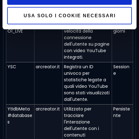
dell'utente con i
contenuti
incorporati.
USA SOLO I COOKIE NECESSARI
VISITOR_INF
arcreator.it
Prova a stimare la
180
O1_LIVE
velocità della
giorni
connessione
dell'utente su pagine
con video YouTube
integrati.
YSC
arcreator.it
Registra un ID
Session
univoco per
e
statistiche legate a
quali video YouTube
sono stati visualizzati
dall'utente.
YtIdbMeta
arcreator.it
Utilizzato per
Persiste
#database
tracciare
nte
s
l'interazione
dell'utente con i
contenuti