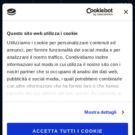
archiviazi
LAST_RESUL
YouTube
Utilizzato per
Session
T_ENTRY_K
tracciare
e
EY
l'interazione
dell'utente con i
Questo sito web utilizza i cookie
contenuti
Utilizziamo i cookie per personalizzare contenuti ed
incorporati.
annunci, per fornire funzionalità dei social media e per
LogsDatab
arcreator.it
In attesa
Persiste
analizzare il nostro traffico. Condividiamo inoltre
aseV2:V#||L
nte
informazioni sul modo in cui utilizza il nostro sito con i
ogsRequest
nostri partner che si occupano di analisi dei dati web,
sStore
pubblicità e social media, i quali potrebbero combinarle
remote_sid
YouTube
Necessario per
Session
con altre informazioni che ha fornito loro o che hanno
l'implementazione e
e
raccolto dal suo utilizzo dei loro servizi. Acconsenta ai
la funzionalità dei
nostri cookie se continua ad utilizzare il nostro sito web.
contenuti video di
YouTube sul sito.
Mostra dettagli
TESTCOOKI
YouTube
Utilizzato per
1 giorno
ESENABLED
tracciare
l'interazione
ACCETTA TUTTI I COOKIE