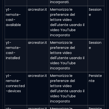
incorporati.
yt-
arcreator.it
Memorizza le
Session
remote-
preferenze del
e
cast-
lettore video
available
dell'utente usando il
video YouTube
incorporato
yt-
arcreator.it
Memorizza le
Session
remote-
preferenze del
e
cast-
lettore video
installed
dell'utente usando il
video YouTube
incorporato
yt-
arcreator.it
Memorizza le
Persiste
remote-
preferenze del
nte
connected
lettore video
-devices
dell'utente usando il
video YouTube
incorporato
yt-
arcreator.it
Memorizza le
Persiste