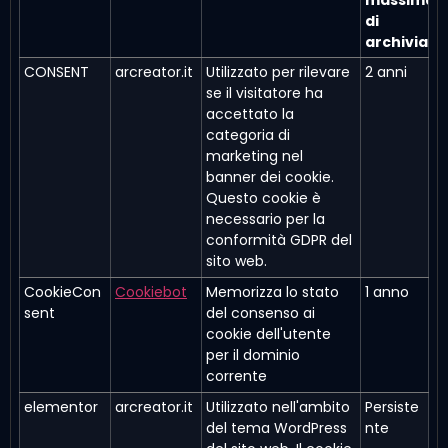
massima
di
archiviazi
CONSENT
arcreator.it
Utilizzato per rilevare
2 anni
se il visitatore ha
accettato la
categoria di
marketing nel
banner dei cookie.
Questo cookie è
necessario per la
conformità GDPR del
sito web.
CookieCon
Cookiebot
Memorizza lo stato
1 anno
sent
del consenso ai
cookie dell'utente
per il dominio
corrente
elementor
arcreator.it
Utilizzato nell'ambito
Persiste
del tema WordPress
nte